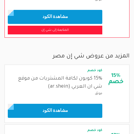
مشاهدة الكود
المتابعة إلى شي إن
المزيد من عروض شي إن مصر
كود خصم
15%
15% كوبون لكافة المشتريات من موقع
خصم
شي ان العربي (ar.shein)
موثق
مشاهدة الكود
كود خصم