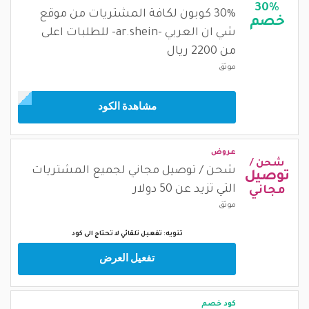
30%
30% كوبون لكافة المشتريات من موقع
خصم
شي ان العربي -ar.shein- للطلبات اعلى
من 2200 ريال
موثق
مشاهدة الكود
عروض
شحن /
شحن / توصيل مجاني لجميع المشتريات
توصيل
التي تزيد عن 50 دولار
مجاني
موثق
تنويه: تفعيل تلقائي لا تحتاج الى كود
تفعيل العرض
كود خصم